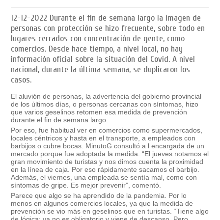
12-12-2022
Durante el fin de semana largo la imagen de
personas con protección se hizo frecuente, sobre todo en
lugares cerrados con concentración de gente, como
comercios. Desde hace tiempo, a nivel local, no hay
información oficial sobre la situación del Covid. A nivel
nacional, durante la última semana, se duplicaron los
casos.
El aluvión de personas, la advertencia del gobierno provincial
de los últimos días, o personas cercanas con síntomas, hizo
que varios geselinos retomen esa medida de prevención
durante el fin de semana largo.
Por eso, fue habitual ver en comercios como supermercados,
locales céntricos y hasta en el transporte, a empleados con
barbijos o cubre bocas. MinutoG consultó a l encargada de un
mercado porque fue adoptada la medida. “El jueves notamos el
gran movimiento de turistas y nos dimos cuenta la proximidad
en la línea de caja. Por eso rápidamente sacamos el barbijo.
Además, el viernes, una empleada se sentía mal, como con
síntomas de gripe. Es mejor prevenir”, comentó.
Parece que algo se ha aprendido de la pandemia. Por lo
menos en algunos comercios locales, ya que la medida de
prevención se vio más en geselinos que en turistas. “Tiene algo
de lógica; ya no es obligatorio y viene de descanso. Pero