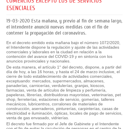
COMERCIOS EXCEPTO LOS DE SERVICIOS
ESENCIALES
19-03-2020
Esta mañana, y previo al fin de semana largo,
el intendente anunció nuevas medidas con el fin de
contener la propagación del coronavirus.
En el decreto emitido esta mañana bajo el número 1072/2020,
el Intendente dispone la regulación y ajuste de las actividades
comerciales y laborales en la ciudad en relación a la
contención del avance del COVID-19 y en sintonía con los
anuncios provinciales y nacionales.
De esta manera, el artículo 1° del decreto, dispone, a partir del
día de hoy, a las 16 horas, y hasta el 24 de marzo inclusive, el
cierre de todo establecimiento de actividades comerciales,
exceptuando: mercados, supermercados, almacenes,
panaderías, carnicerías, verdulerías, granjas, kioscos,
farmacias, venta de artículos de limpieza y perfumería,
papeleras, librerías, distribuidoras mayoristas, veterinarias, pet
shop, ferreterías, estaciones de servicio, gomerías, talleres
mecánicos, lubricentros, corralones de materiales de
construcción, aserraderos, pinturerías, carpinterías, casas de
electricidad e iluminación, ópticas, locales de pago de servicios,
venta de gas envasado, vidrierías.
El decreto fue firmado por el Jefe de Gabinete y el Intendente
con el fin de evitar la circulación de personas en el centro de la