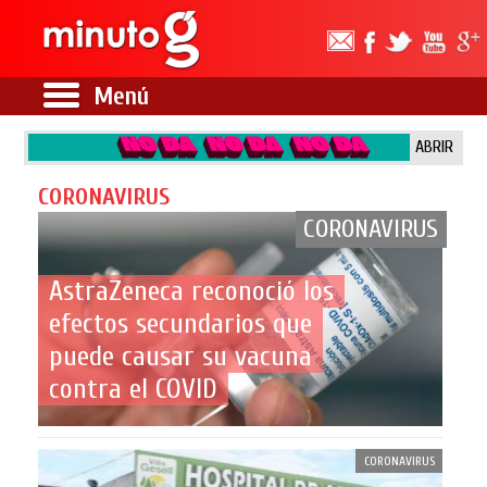
Menú
ABRIR
CORONAVIRUS
CORONAVIRUS
AstraZeneca reconoció los
efectos secundarios que
puede causar su vacuna
contra el COVID
CORONAVIRUS