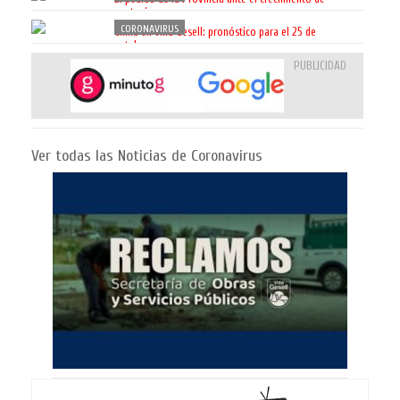
contagios
CORONAVIRUS
Clima en Villa Gesell: pronóstico para el 25 de
octubre
PUBLICIDAD
Ver todas las Noticias de Coronavirus