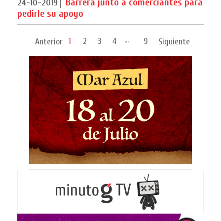
Barrera junto a comerciantes para
24-10-2019
pedirle su apoyo
...
1
2
3
4
9
Anterior
Siguiente