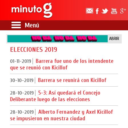
Menú
ABRIR
ELECCIONES 2019
Barrera fue uno de los intendente
01-11-2019
que se reunió con Kicillof
Barrera se reunirá con Kicillof
30-10-2019
5-3: Así quedará el Concejo
28-10-2019
Deliberante luego de las elecciones
Alberto Fernandez y Axel Kicillof
28-10-2019
se impusieron en nuestra ciudad