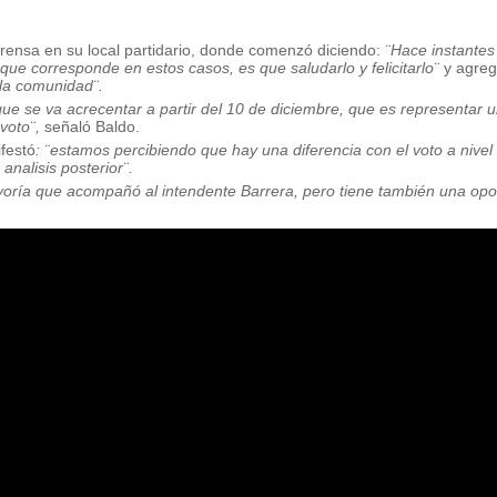
 prensa en su local partidario, donde comenzó diciendo:
¨Hace instante
o que corresponde en estos casos, es que saludarlo y felicitarlo¨
y agre
la comunidad¨.
e se va acrecentar a partir del 10 de diciembre, que es representar u
 voto¨,
señaló Baldo.
festó
: ¨estamos percibiendo que hay una diferencia con el voto a nivel
nalisis posterior¨.
ayoría que acompañó al intendente Barrera, pero tiene también una opo