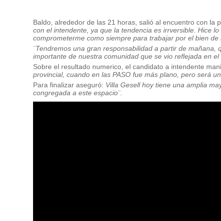
Baldo, alrededor de las 21 horas, salió al encuentro con la
con el intendente, ya que la tendencia es irrversible. Hice l
comprometerme como siempre para trabajar por el bien de 
¨Tendremos una gran responsabilidad a partir de mañana, qu
importante de nuestra comunidad que se vio reflejada en el
Sobre el resultado numerico, el candidato a intendente mani
provincial, cuando en las PASO fue más plano, pero será un a
Para finalizar aseguró:
Villa Gesell hoy tiene una amplia m
congregada a este espacio¨.