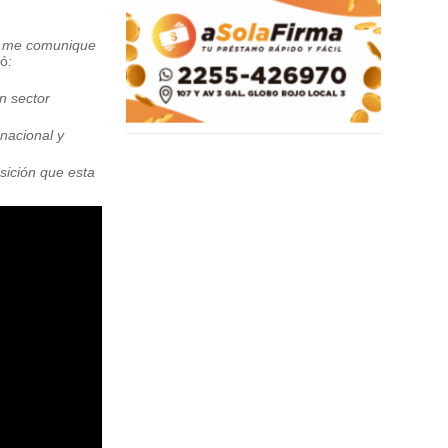
s me comunique
gó
:
n sector
 nacional y
sición que esta