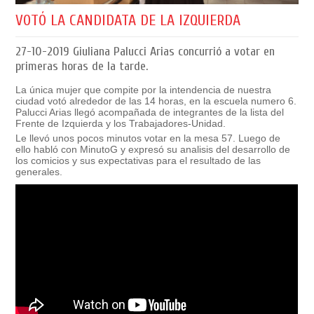
VOTÓ LA CANDIDATA DE LA IZQUIERDA
27-10-2019
Giuliana Palucci Arias concurrió a votar en
primeras horas de la tarde.
La única mujer que compite por la intendencia de nuestra
ciudad votó alrededor de las 14 horas, en la escuela numero 6.
Palucci Arias llegó acompañada de integrantes de la lista del
Frente de Izquierda y los Trabajadores-Unidad.
Le llevó unos pocos minutos votar en la mesa 57. Luego de
ello habló con MinutoG y expresó su analisis del desarrollo de
los comicios y sus expectativas para el resultado de las
generales.