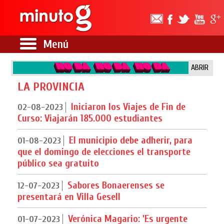
Menú
ABRIR
LA PROVINCIA
Iniciaron los Viajes de Fin de
02-08-2023
Curso: Viajarán 185.000 estudiantes
El municipio debe adherir, para
01-08-2023
que el domingo de elecciones el transporte
público sea gratuito
Sabores Bonaerenses se
12-07-2023
presentará en Villa Gesell
Verónica Magario: 'Es urgente
01-07-2023