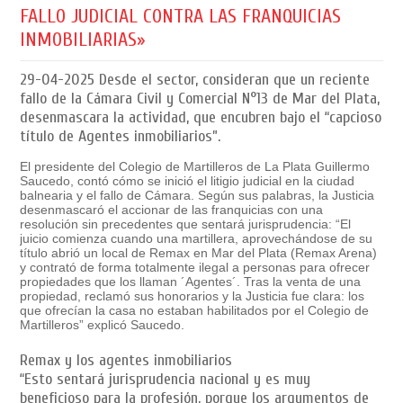
FALLO JUDICIAL CONTRA LAS FRANQUICIAS
INMOBILIARIAS»
29-04-2025
Desde el sector, consideran que un reciente
fallo de la Cámara Civil y Comercial N°13 de Mar del Plata,
desenmascara la actividad, que encubren bajo el “capcioso
título de Agentes inmobiliarios”.
El presidente del Colegio de Martilleros de La Plata Guillermo
Saucedo, contó cómo se inició el litigio judicial en la ciudad
balnearia y el fallo de Cámara. Según sus palabras, la Justicia
desenmascaró el accionar de las franquicias con una
resolución sin precedentes que sentará jurisprudencia: “El
juicio comienza cuando una martillera, aprovechándose de su
título abrió un local de Remax en Mar del Plata (Remax Arena)
y contrató de forma totalmente ilegal a personas para ofrecer
propiedades que los llaman ´Agentes´. Tras la venta de una
propiedad, reclamó sus honorarios y la Justicia fue clara: los
que ofrecían la casa no estaban habilitados por el Colegio de
Martilleros” explicó Saucedo.
Remax y los agentes inmobiliarios
“Esto sentará jurisprudencia nacional y es muy
beneficioso para la profesión, porque los argumentos de