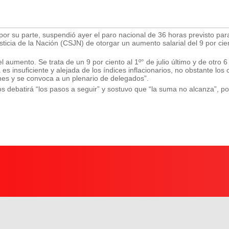
or su parte, suspendió ayer el paro nacional de 36 horas previsto par
icia de la Nación (CSJN) de otorgar un aumento salarial del 9 por cient
l aumento. Se trata de un 9 por ciento al 1º° de julio último y de otro 6 
s insuficiente y alejada de los índices inflacionarios, no obstante los 
nes y se convoca a un plenario de delegados”.
debatirá “los pasos a seguir” y sostuvo que “la suma no alcanza”, por 