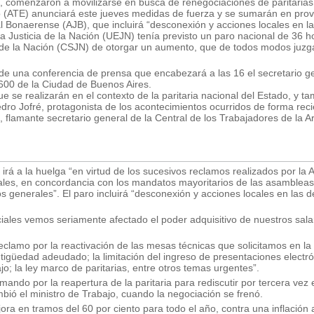
, comenzaron a movilizarse en busca de renegociaciones de paritarias 
do (ATE) anunciará este jueves medidas de fuerza y se sumarán en prov
l Bonaerense (AJB), que incluirá “desconexión y acciones locales en l
 Justicia de la Nación (UEJN) tenía previsto un paro nacional de 36 h
a de la Nación (CSJN) de otorgar un aumento, que de todos modos juzg
de una conferencia de prensa que encabezará a las 16 el secretario g
600 de la Ciudad de Buenos Aires.
 se realizarán en el contexto de la paritaria nacional del Estado, y t
edro Jofré, protagonista de los acontecimientos ocurridos de forma reci
l, flamante secretario general de la Central de los Trabajadores de la A
rá a la huelga “en virtud de los sucesivos reclamos realizados por la 
ciales, en concordancia con los mandatos mayoritarios de las asambleas
os generales”. El paro incluirá “desconexión y acciones locales en las
iciales vemos seriamente afectado el poder adquisitivo de nuestros sala
clamo por la reactivación de las mesas técnicas que solicitamos en la 
güedad adeudado; la limitación del ingreso de presentaciones electrón
jo; la ley marco de paritarias, entre otros temas urgentes”.
mando por la reapertura de la paritaria para rediscutir por tercera vez 
bió el ministro de Trabajo, cuando la negociación se frenó.
ora en tramos del 60 por ciento para todo el año, contra una inflación