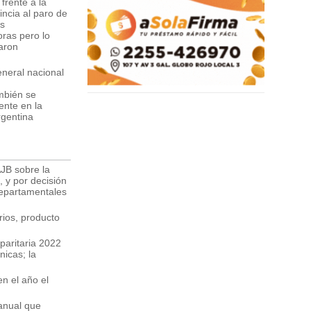
frente a la
incia al paro de
as
oras pero lo
aron
eneral nacional
ambién se
ente en la
rgentina
AJB sobre la
, y por decisión
 departamentales
rios, producto
paritaria 2022
icas; la
en el año el
 anual que