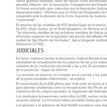
Varios gremios estatales, tanto de Nación como provinciales
elevada inflación. Así, la Asociación Trabajadores del Esta
24 horas anunciado ayer miércoles por la Asociación Judicia
departamentales”. Mientras que la Unión de Empleados de la
suspendió ante la decisión de la Corte Suprema de Justici
“insuficiente”.
El anuncio de las medidas de ATE tendrá lugar en el marco 
de ATE, Hugo Godoy, en el Hotel Quagliaro, en Moreno al 2
“Se ofrecerán detalles de las próximas medidas de fuerza que
informará respecto de la expulsión del gremio del afiliado P
ciudad de San Martín de los Andes”, dijo el dirigente sindica
Autónoma (CTAA).
JUDICIALES
En tanto, mañana viernes la Asociación Judicial Bonaerense i
necesidad de actualización de los salarios de las y los judi
unánime de la conducción provincial y las y los 20 secretari
de la provincia”, según se informó.
“La decisión se toma en un contexto en el cual las y los jud
de la grave escalada inflacionaria”, se explicó.
El comunicado de la AJB afirma que “todo esto se suma al re
para abordar problemas como la recuperación del 3% de anti
cobertura de los cargos vacantes; la regulación del teletraba
Los sindicatos bonaerenses, entre ellos la AJB, venían recla
acuerdo salarial. La Provincia había accedido hasta que cam
Los gremios y el gobierno de Axel Kicillof acordaron una mej