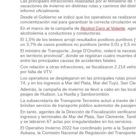
Las principales infracciones realizadas por el Ministerio de
vacaciones de invierno en distintas rutas y caminos del dist
informó oficialmente.
Desde el Gobierno se indicó que los operativos se realizaron 
concientización vial para garantizar la correcta circulación ve
En el marco de la campaña de
Alcohol Cero al Volante
, age
alcoholemia a conductores y conductoras.
El 1,5% de los testeos arrojó resultados positivos punitivos
un 3,7% de casos positivos no punitivos (entre 0,01 y 0,5 mi
El ministro de Transporte, Jorge D’Onofrio, reiteró la neces
en territorio provincial”, donde se registran cuatro muertes 
entre las principales causas de accidentes fatales.
Con relación a otras infracciones, se fiscalizaron 2.214 vehí
por falta de VTV.
Los operativos se desplegaron en las principales rutas provi
74; y en los ingresos a Mar del Plata, Mar del Tuyú, San Cl
Además, la campaña de invierno se llevó a cabo en las loca
peajes de Hudson, La Huella y Samborombón.
La subsecretaría de Transporte Terrestre actuó a través de 
brindan servicio de transporte público automotor de pasajer
En tanto, agentes de la Dirección de Fiscalización verificar
ingresos y terminales de Mar del Plata, San Clemente, Tandi
y se labraron 67 actas por irregularidades en los servicios.
El Operativo Invierno 2022 fue coordinado junto a la Superi
Aubasa, la Comisión Nacional de Regulación del Transporte