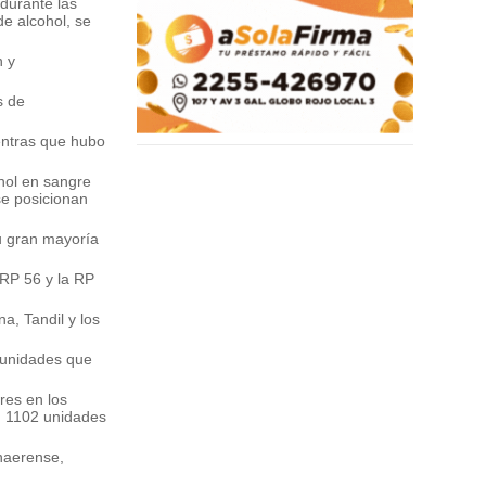
 durante las
de alcohol, se
n y
s de
ientras que hubo
ohol en sangre
 se posicionan
su gran mayoría
 RP 56 y la RP
a, Tandil y los
s unidades que
res en los
on 1102 unidades
onaerense,