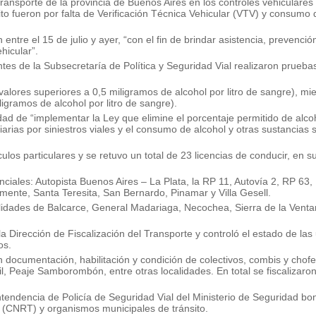
 Transporte de la provincia de Buenos Aires en los controles vehiculares
rito fueron por falta de Verificación Técnica Vehicular (VTV) y consumo 
entre el 15 de julio y ayer, “con el fin de brindar asistencia, prevenció
hicular”.
ntes de la Subsecretaría de Política y Seguridad Vial realizaron prueba
 (valores superiores a 0,5 miligramos de alcohol por litro de sangre), m
ligramos de alcohol por litro de sangre).
idad de “implementar la Ley que elimine el porcentaje permitido de alc
diarias por siniestros viales y el consumo de alcohol y otras sustancias
culos particulares y se retuvo un total de 23 licencias de conducir, en 
nciales: Autopista Buenos Aires – La Plata, la RP 11, Autovía 2, RP 63,
emente, Santa Teresita, San Bernardo, Pinamar y Villa Gesell.
lidades de Balcarce, General Madariaga, Necochea, Sierra de la Ventan
la Dirección de Fiscalización del Transporte y controló el estado de la
os.
on documentación, habilitación y condición de colectivos, combis y chofe
l, Peaje Samborombón, entre otras localidades. En total se fiscalizar
ntendencia de Policía de Seguridad Vial del Ministerio de Seguridad b
 (CNRT) y organismos municipales de tránsito.