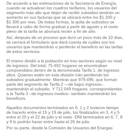
De acuerdo a las estimaciones de la Secretaría de Energía,
cuando se actualicen los cuadros tarifarios, los usuarios del
segmento más alto que dejen de recibir subsidios tendrán un
aumento en sus facturas que se ubicará entre los $1.200 y
$1.300 por mes. De todas formas, la quita de subsidios se
llevará a cabo de forma gradual a partir de agosto y el costo
pleno de la tarifa se abonará recién a fin de año.
Así, después de un proceso que duró un poco más de 10 días,
se cerrará el formulario que dará cuenta de cuáles son los
usuarios que mantendrán o perderán el beneficio en las tarifas
de estos servicios.
El mismo dividió a la población en tres sectores según su nivel
de ingresos. Del total, 75.492 hogares se encontraban
comprendidos dentro de la denominada Tarifa 1, de ingresos
altos. Quienes estén en esta división irán perdiendo los
subsidios gradualmente. Mientras que 979.496, que forman
parte del segmento de Tarifa 2 —de bajos ingresos–
mantendrán el subsidio. Y 712.049 hogares, correspondientes
a la Tarifa 3 –de ingresos medios– también mantendrán los
beneficios.
Aquellos documentos terminados en 0, 1 y 2 tuvieron tiempo
de hacerlo entre el 15 y 19 de julio, los finalizados en 3, 4 y 5
entre el 20 y el 22 de julio y el resto -DNI terminados en 6, 7, 8
y 9 lo podrán hacer entre hasta el 26 de julio.
Por su parte, desde la Comisión de Usuarios del Enargas