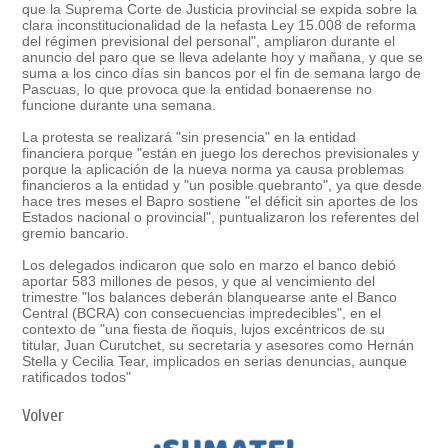
que la Suprema Corte de Justicia provincial se expida sobre la
clara inconstitucionalidad de la nefasta Ley 15.008 de reforma
del régimen previsional del personal", ampliaron durante el
anuncio del paro que se lleva adelante hoy y mañana, y que se
suma a los cinco días sin bancos por el fin de semana largo de
Pascuas, lo que provoca que la entidad bonaerense no
funcione durante una semana.
La protesta se realizará
"
sin presencia
"
en la entidad
financiera
porque "están en juego los derechos previsionales y
porque la aplicación de la nueva norma ya causa problemas
financieros a la entidad y "un posible quebranto", ya que desde
hace tres meses el Bapro sostiene "el déficit sin aportes de los
Estados nacional o provincial", puntualizaron los referentes del
gremio bancario.
Los delegados indicaron que solo en marzo el banco debió
aportar 583 millones de pesos, y que al vencimiento del
trimestre "l
os balances deberán blanquearse ante el Banco
Central (BCRA) con consecuencias impredecibles
", en el
contexto de "una fiesta de ñoquis, lujos excéntricos de su
titular, Juan Curutchet, su secretaria y asesores como Hernán
Stella y Cecilia Tear, implicados en serias denuncias, aunque
ratificados todos"
Volver