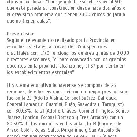
obras inconclusas: “Por ejemplo la Escuela Especial 502
que está parada su construcción desde hace dos años o
el gravísimo problema que tienen 2000 chicos de jardín
que no tienen aulas”.
Presentismo
Según el relevamiento realizado por la Provincia, en
escuelas estatales, a través de 135 inspectores
distritales con 1.770 funcionarios de área y más de 9.000
directores escolares, "el paro convocado por los gremios
docentes en la provincia alcanzó hoy el 37 por ciento en
los establecimientos estatales"
El sistema educativo bonaerense se compone de 25
regiones, de ellas las que tuvieron un mayor presentismo
fueron la 23 (Adolfo Alsina, Coronel Suárez, Daireaux,
General Lamadrid, Guaminí, Puán, Saavedra y Tornquist)
con 80,63%, la 21 (Adolfo Cháves, Coronel Pringles, Benito
Juárez, Laprida, Coronel Dorrego y Tres Arroyos) con un
80,50% de los docentes en las aulas; la 13 (Carmen de
Areco, Colón, Rojas, Salto, Pergamino y San Antonio de
Areco) con una concurrencia de 78,84%.; la 15 (Alberti,