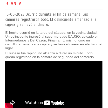
BLANCA
16-06-2025
Ocurrió durante el fin de semana. Las
cámaras registraron todo. El delincuente amenazó a la
cajera y se llevó el dinero.
El hecho ocurrió en la tarde del sábado, en la vecina ciudad.
Un delincuente ingresó al supermercado BAUSO, ubicado en
Intermédanos y Del Cazón, Pinamar. El mismo tomó un
cuchillo, amenazó a la cajera y se llevó el dinero en efectivo del
lugar.
El suceso fue rápido, no alcanzó a durar un minuto. Todo
quedó registrado en la cámara de seguridad del comercio.