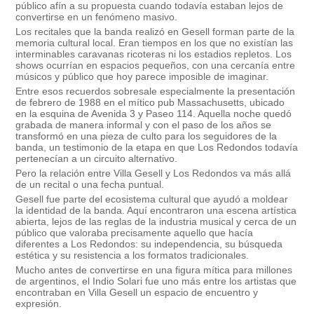
público afín a su propuesta cuando todavía estaban lejos de
convertirse en un fenómeno masivo.
Los recitales que la banda realizó en Gesell forman parte de la
memoria cultural local. Eran tiempos en los que no existían las
interminables caravanas ricoteras ni los estadios repletos. Los
shows ocurrían en espacios pequeños, con una cercanía entre
músicos y público que hoy parece imposible de imaginar.
Entre esos recuerdos sobresale especialmente la presentación
de febrero de 1988 en el mítico pub Massachusetts, ubicado
en la esquina de Avenida 3 y Paseo 114. Aquella noche quedó
grabada de manera informal y con el paso de los años se
transformó en una pieza de culto para los seguidores de la
banda, un testimonio de la etapa en que Los Redondos todavía
pertenecían a un circuito alternativo.
Pero la relación entre Villa Gesell y Los Redondos va más allá
de un recital o una fecha puntual.
Gesell fue parte del ecosistema cultural que ayudó a moldear
la identidad de la banda. Aquí encontraron una escena artística
abierta, lejos de las reglas de la industria musical y cerca de un
público que valoraba precisamente aquello que hacía
diferentes a Los Redondos: su independencia, su búsqueda
estética y su resistencia a los formatos tradicionales.
Mucho antes de convertirse en una figura mítica para millones
de argentinos, el Indio Solari fue uno más entre los artistas que
encontraban en Villa Gesell un espacio de encuentro y
expresión.