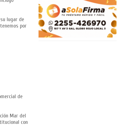
incluyó
 su lugar de
e tenemos por
omercial de
ación Mar del
titucional con