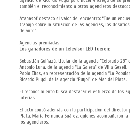
agencia de Ricardo Puyol para hacer entrega de su pre
también el reconocimiento a otros agencieros destacad
Atanasof destacó el valor del encuentro: “Fue un encu
trabajo sobre la situación de las agencias, los desafí
delante”.
Agencias premiadas
Los ganadores de un televisor LED fueron:
Sebastián Guiñazú, titular de la agencia “Colorado 28” 
Antonio Luna, de la agencia “La Galera” de Villa Gesell.
Paola Elías, en representación de la agencia “La Popula
Ricardo Puyol, de la agencia “Puyol” de Mar del Plata.
El reconocimiento busca destacar el esfuerzo de los ag
loterías.
El acto contó además con la participación del director p
Plata, María Fernanda Suárez, quienes acompañaron la e
los agencieros.