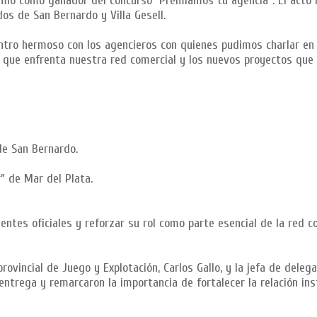
mio como ganador del concurso “Premiamos tu agencia”. El acto 
os de San Bernardo y Villa Gesell.
entro hermoso con los agencieros con quienes pudimos charlar en
os que enfrenta nuestra red comercial y los nuevos proyectos qu
de San Bernardo.
r” de Mar del Plata.
entes oficiales y reforzar su rol como parte esencial de la red c
rovincial de Juego y Explotación, Carlos Gallo, y la jefa de deleg
ntrega y remarcaron la importancia de fortalecer la relación ins