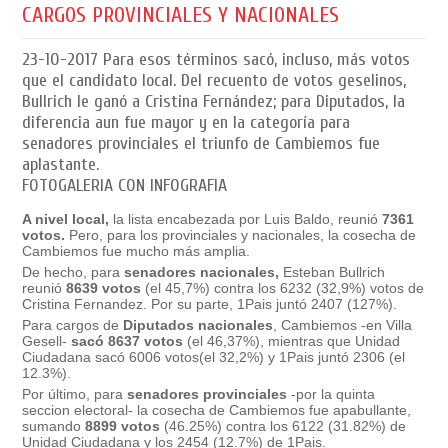
CARGOS PROVINCIALES Y NACIONALES
23-10-2017
Para esos términos sacó, incluso, más votos
que el candidato local. Del recuento de votos geselinos,
Bullrich le ganó a Cristina Fernández; para Diputados, la
diferencia aun fue mayor y en la categoría para
senadores provinciales el triunfo de Cambiemos fue
aplastante.
FOTOGALERIA CON INFOGRAFIA
A nivel local,
la lista encabezada por Luis Baldo, reunió
7361
votos.
Pero, para los provinciales y nacionales, la cosecha de
Cambiemos fue mucho más amplia.
De hecho, para
senadores nacionales,
Esteban Bullrich
reunió
8639 votos
(el 45,7%) contra los 6232 (32,9%) votos de
Cristina Fernandez. Por su parte, 1Pais juntó 2407 (127%).
Para cargos de
Diputados nacionales
, Cambiemos -en Villa
Gesell-
sacó 8637 votos
(el 46,37%), mientras que Unidad
Ciudadana sacó 6006 votos(el 32,2%) y 1Pais juntó 2306 (el
12.3%).
Por último, para
senadores provinciales
-por la quinta
seccion electoral- la cosecha de Cambiemos fue apabullante,
sumando
8899 votos
(46.25%) contra los 6122 (31.82%) de
Unidad Ciudadana y los 2454 (12.7%) de 1Pais.