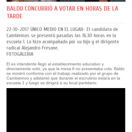
BALDO CONCURRIÓ A VOTAR EN HORAS DE LA
TARDE
22-10-2017
ÚNICO MEDIO EN EL LUGAR- El candidato de
Cambiemos se presentó pasadas las 16.30 horas en la
escuela 1. Lo hizo acompañado por su hijo y el dirigente
radical Alejandro Fresone.
FOTOGALERIA
El ex intendente llegó al establecimiento educativo y
directamente votó, ya que la mesa 6 no presentaba cola. Baldo
se mostró conforme con el trabajo realizado por el grupo de
Cambiemos y adelantó que durante el escrutinio estará en la
escuela 1 y luego se dirigirá a su local partidario.