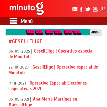
Menú
ABRIR
#GESELLELIGE
GesellElige | Operativo especial
06-09-2025
de MinutoG
GesellElige | Operativo especial de
22-10-2023
MinutoG
Operativo Especial: Elecciones
14-11-2021
Legislativas 2021
Ana María Martínez en
05-09-2021
#GesellElige