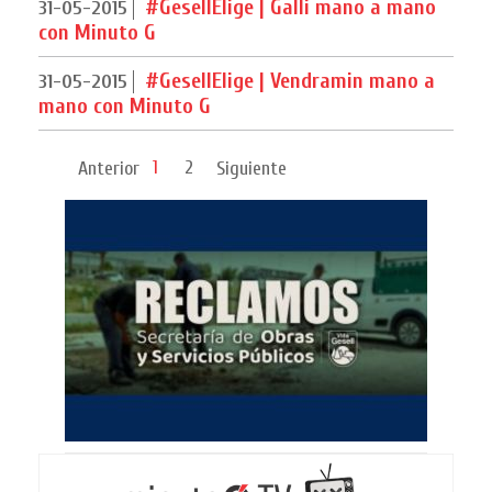
#GesellElige | Galli mano a mano
31-05-2015
con Minuto G
#GesellElige | Vendramin mano a
31-05-2015
mano con Minuto G
1
2
Anterior
Siguiente