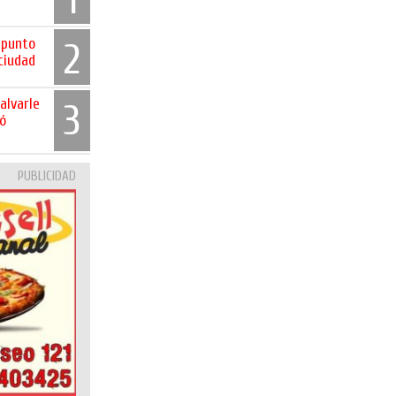
 punto
2
ciudad
alvarle
3
gó
PUBLICIDAD