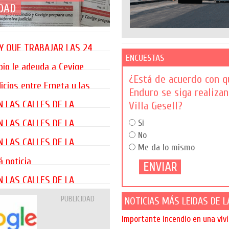
UDAD
AY QUE TRABAJAR LAS 24
ENCUESTAS
esell, donde nace la
pio le adeuda a Cevige
¿Está de acuerdo con q
icios entre Erneta y las
Enduro se siga realiza
usa seria archivada
N LAS CALLES DE LA
Villa Gesell?
N LAS CALLES DE LA
Si
No
N LAS CALLES DE LA
Me da lo mismo
á noticia
N LAS CALLES DE LA
PUBLICIDAD
NOTICIAS MÁS LEIDAS DE 
Importante incendio en una viv