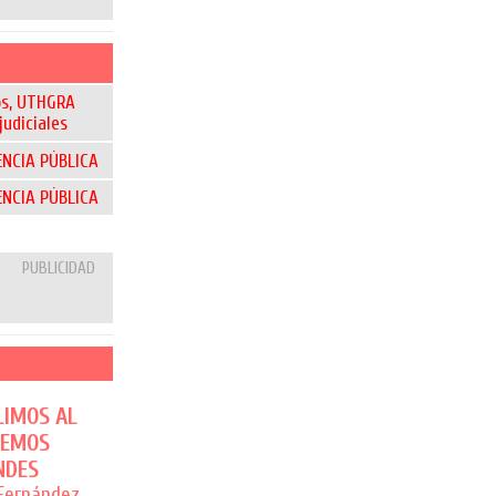
os, UTHGRA
judiciales
ENCIA PÚBLICA
ENCIA PÚBLICA
PUBLICIDAD
LIMOS AL
CEMOS
NDES
 Fernández