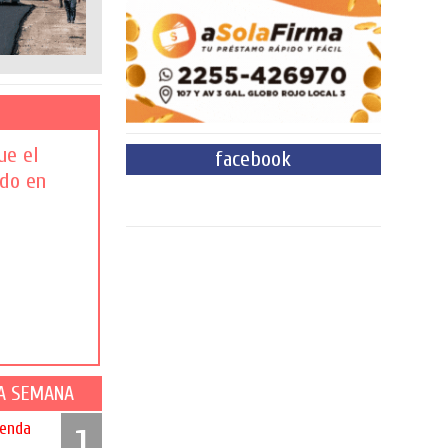
ue el
facebook
ndo en
LA SEMANA
ienda
1