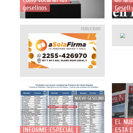
geselinos
Gesell
PUBLICIDAD
NUEVO GESELINO
EL NU
INFORME ESPECIAL |
ESTA 