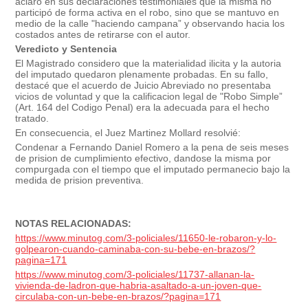
aclaró en sus declaraciones testimoniales que la misma no
participó de forma activa en el robo, sino que se mantuvo en
medio de la calle "haciendo campana” y observando hacia los
costados antes de retirarse con el autor.
Veredicto y Sentencia
El Magistrado considero que la materialidad ilicita y la autoria
del imputado quedaron plenamente probadas. En su fallo,
destacé que el acuerdo de Juicio Abreviado no presentaba
vicios de voluntad y que la calificacion legal de "Robo Simple”
(Art. 164 del Codigo Penal) era la adecuada para el hecho
tratado.
En consecuencia, el Juez Martinez Mollard resolvié:
Condenar a Fernando Daniel Romero a la pena de seis meses
de prision de cumplimiento efectivo, dandose la misma por
compurgada con el tiempo que el imputado permanecio bajo la
medida de prision preventiva.
NOTAS RELACIONADAS:
https://www.minutog.com/3-policiales/11650-le-robaron-y-lo-
golpearon-cuando-caminaba-con-su-bebe-en-brazos/?
pagina=171
https://www.minutog.com/3-policiales/11737-allanan-la-
vivienda-de-ladron-que-habria-asaltado-a-un-joven-que-
circulaba-con-un-bebe-en-brazos/?pagina=171