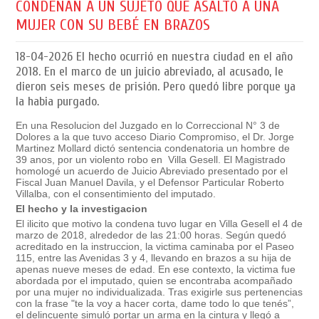
CONDENAN A UN SUJETO QUE ASALTÓ A UNA
MUJER CON SU BEBÉ EN BRAZOS
18-04-2026
El hecho ocurrió en nuestra ciudad en el año
2018. En el marco de un juicio abreviado, al acusado, le
dieron seis meses de prisión. Pero quedó libre porque ya
la habia purgado.
En una Resolucion del Juzgado en lo Correccional N° 3 de
Dolores a la que tuvo acceso Diario Compromiso, el Dr. Jorge
Martinez Mollard dictó sentencia condenatoria un hombre de
39 anos, por un violento robo en Villa Gesell. El Magistrado
homologé un acuerdo de Juicio Abreviado presentado por el
Fiscal Juan Manuel Davila, y el Defensor Particular Roberto
Villalba, con el consentimiento del imputado.
El hecho y la investigacion
El ilicito que motivo la condena tuvo lugar en Villa Gesell el 4 de
marzo de 2018, alrededor de las 21:00 horas. Según quedó
acreditado en la instruccion, la victima caminaba por el Paseo
115, entre las Avenidas 3 y 4, llevando en brazos a su hija de
apenas nueve meses de edad. En ese contexto, la victima fue
abordada por el imputado, quien se encontraba acompañado
por una mujer no individualizada. Tras exigirle sus pertenencias
con la frase "te la voy a hacer corta, dame todo lo que tenés”,
el delincuente simuló portar un arma en la cintura y llegó a