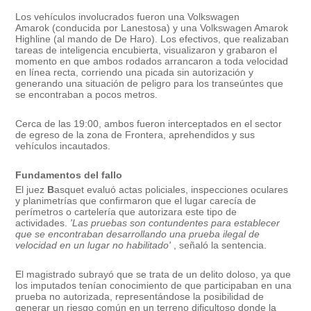
Los vehículos involucrados fueron una
Volkswagen
Amarok
(conducida por Lanestosa) y una
Volkswagen Amarok
Highline
(al mando de De Haro). Los efectivos, que realizaban
tareas de inteligencia encubierta, visualizaron y grabaron el
momento en que ambos rodados arrancaron a toda velocidad
en línea recta, corriendo una
picada
sin autorización y
generando una situación de peligro para los transeúntes que
se encontraban a pocos metros.
Cerca de las
19:00
, ambos fueron interceptados en el sector
de egreso de la zona de Frontera, aprehendidos y sus
vehículos incautados.
Fundamentos del fallo
El juez
B
asquet evaluó actas policiales, inspecciones oculares
y planimetrías que confirmaron que el lugar carecía de
perímetros o cartelería que autorizara este tipo de
actividades.
'Las pruebas son contundentes para establecer
que se encontraban desarrollando una prueba ilegal de
velocidad en un lugar no habilitado'
, señaló la sentencia.
El magistrado subrayó que se trata de un
delito doloso
, ya que
los imputados tenían conocimiento de que participaban en una
prueba no autorizada, representándose la posibilidad de
generar un riesgo común en un terreno dificultoso donde la