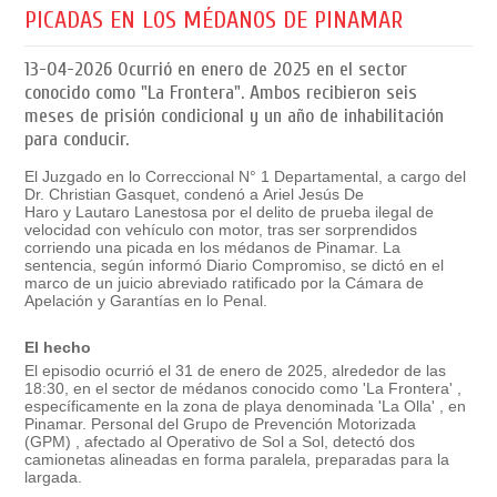
PICADAS EN LOS MÉDANOS DE PINAMAR
13-04-2026
Ocurrió en enero de 2025 en el sector
conocido como "La Frontera". Ambos recibieron seis
meses de prisión condicional y un año de inhabilitación
para conducir.
El
Juzgado en lo Correccional N° 1 Departamental
, a cargo del
Dr.
Christian Gasquet
, condenó a
Ariel Jesús De
Haro
y
Lautaro Lanestosa
por el delito de
prueba ilegal de
velocidad con vehículo con motor
, tras ser sorprendidos
corriendo una
picada
en los médanos de
Pinamar
. La
sentencia, según informó Diario Compromiso, se dictó en el
marco de un
juicio abreviado
ratificado por la Cámara de
Apelación y Garantías en lo Penal.
El hecho
El episodio ocurrió el 31 de enero de 2025, alrededor de las
18:30, en el sector de médanos conocido como 'La Frontera' ,
específicamente en la zona de playa denominada 'La Olla' , en
Pinamar. Personal del Grupo de Prevención Motorizada
(GPM) , afectado al Operativo de Sol a Sol, detectó dos
camionetas alineadas en forma paralela, preparadas para la
largada.