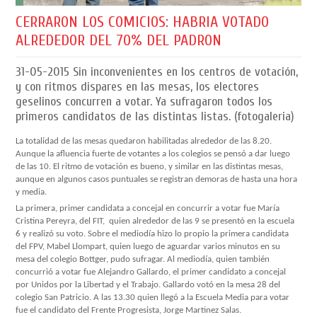
CERRARON LOS COMICIOS: HABRIA VOTADO
ALREDEDOR DEL 70% DEL PADRON
31-05-2015
Sin inconvenientes en los centros de votación,
y con ritmos dispares en las mesas, los electores
geselinos concurren a votar. Ya sufragaron todos los
primeros candidatos de las distintas listas. (fotogaleria)
La totalidad de las mesas quedaron habilitadas alrededor de las 8.20.
Aunque la afluencia fuerte de votantes a los colegios se pensó a dar luego
de las 10. El ritmo de votación es bueno, y similar en las distintas mesas,
aunque en algunos casos puntuales se registran demoras de hasta una hora
y media.
La primera, primer candidata a concejal en concurrir a votar fue María
Cristina Pereyra, del FIT, quien alrededor de las 9 se presentó en la escuela
6 y realizó su voto. Sobre el mediodía hizo lo propio la primera candidata
del FPV, Mabel Llompart, quien luego de aguardar varios minutos en su
mesa del colegio Bottger, pudo sufragar. Al mediodía, quien también
concurrió a votar fue Alejandro Gallardo, el primer candidato a concejal
por Unidos por la Libertad y el Trabajo. Gallardo votó en la mesa 28 del
colegio San Patricio. A las 13.30 quien llegó a la Escuela Media para votar
fue el candidato del Frente Progresista, Jorge Martinez Salas.