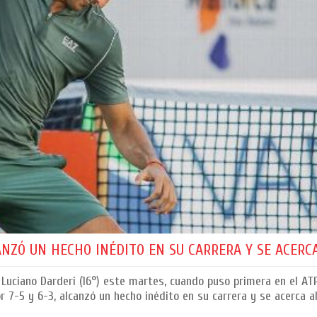
NZÓ UN HECHO INÉDITO EN SU CARRERA Y SE ACERCA
 Luciano Darderi (16°) este martes, cuando puso primera en el A
 7-5 y 6-3, alcanzó un hecho inédito en su carrera y se acerca a