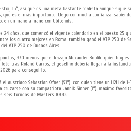
 Estoy 16°, así que es una meta bastante realista aunque sigue sie
ís, que es el más importante. Llego con mucha confianza, sabien
ano, en un mano a mano con Ubitennis.
 de 24 años, que comenzó el vigente calendario en el puesto 25 y
tre los cuatro mejores en Roma, también ganó el ATP 250 de San
al del ATP 250 de Buenos Aires.
puntos, 970 menos que el kazajo Alexander Bublik, quien hoy es 
lote tras Roland Garros, el geselino debería llegar a la instancia
2026 para conseguirlo.
 el austriaco Sebastian Ofner (91°), con quien tiene un H2H de 1-1
a cruzarse con su compatriota Jannik Sinner (1°), máximo favorito
mos seis torneos de Masters 1000.