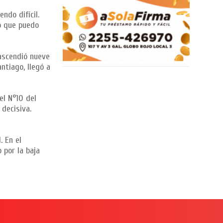
ndo difícil.
do que puedo
 ascendió nueve
tiago, llegó a
el N°10 del
 decisiva.
. En el
 por la baja