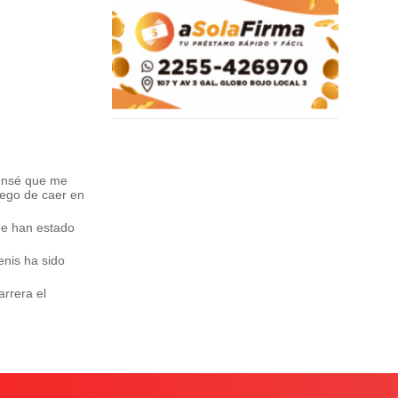
pensé que me
uego de caer en
ue han estado
enis ha sido
rrera el