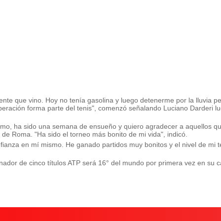
ente que vino. Hoy no tenía gasolina y luego detenerme por la lluvia 
peración forma parte del tenis", comenzó señalando Luciano Darderi l
áximo, ha sido una semana de ensueño y quiero agradecer a aquellos q
o de Roma. "
Ha sido el torneo más bonito de mi vida", indicó.
onfianza en mí mismo.
He ganado partidos muy bonitos y el nivel de mi t
dor de cinco títulos ATP será 16° del mundo por primera vez en su ca